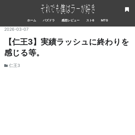
ホーム
パズドラ
感想レビュー
スト6
MTG
2026
-
03
-
07
【仁王3】実績ラッシュに終わりを
感じる等。
仁王3