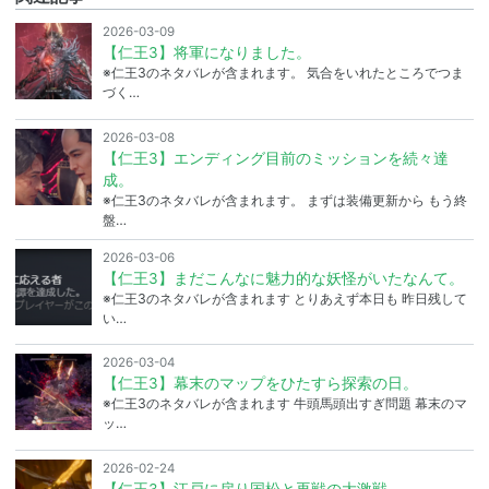
2026-03-09
【仁王3】将軍になりました。
※仁王3のネタバレが含まれます。 気合をいれたところでつま
づく…
2026-03-08
【仁王3】エンディング目前のミッションを続々達
成。
※仁王3のネタバレが含まれます。 まずは装備更新から もう終
盤…
2026-03-06
【仁王3】まだこんなに魅力的な妖怪がいたなんて。
※仁王3のネタバレが含まれます とりあえず本日も 昨日残して
い…
2026-03-04
【仁王3】幕末のマップをひたすら探索の日。
※仁王3のネタバレが含まれます 牛頭馬頭出すぎ問題 幕末のマ
ッ…
2026-02-24
【仁王3】江戸に戻り国松と再戦の大激戦。