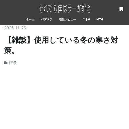
ホーム
パズドラ
感想レビュー
スト6
MTG
2025
-
11
-
26
【雑談】使用している冬の寒さ対
策。
雑談