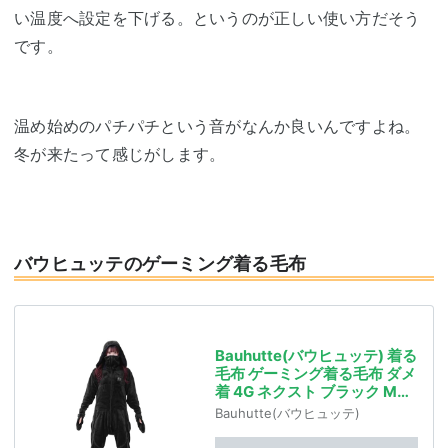
い温度へ設定を下げる。というのが正しい使い方だそう
です。
温め始めのパチパチという音がなんか良いんですよね。
冬が来たって感じがします。
バウヒュッテのゲーミング着る毛布
Bauhutte(バウヒュッテ) 着る
毛布 ゲーミング着る毛布 ダメ
着 4G ネクスト ブラック Mサ
イズ HFD-4G-24-M-BK
Bauhutte(バウヒュッテ)
2024モデル 冬用 部屋着 ルー
ムウェア メンズ レディース